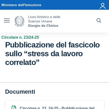
Vai ai contenuti
Vai al menu di navigazione
Vai al footer
Ministero dell'Istruzione
Liceo Artistico e delle
Scienze Umane
Giorgio de Chirico
Circolare n. 23/24-25
Pubblicazione del fascicolo
sullo “stress da lavoro
correlato”
Documenti
Circolare n. 23_24-25 - Pubblicazione del