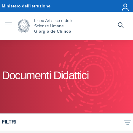
Vai ai contenuti
Vai al menu di navigazione
Vai al footer
Ministero dell'Istruzione
Liceo Artistico e delle
Scienze Umane
Giorgio de Chirico
Documenti Didattici
FILTRI