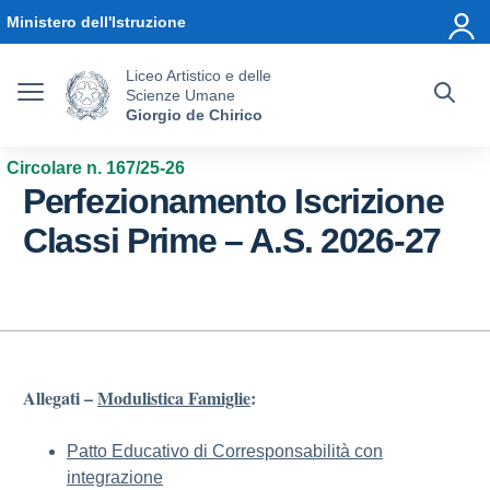
Vai ai contenuti
Vai al menu di navigazione
Vai al footer
Ministero dell'Istruzione
Liceo Artistico e delle
Scienze Umane
Giorgio de Chirico
Circolare n. 167/25-26
Perfezionamento Iscrizione
Classi Prime – A.S. 2026-27
Allegati –
Modulistica Famiglie
:
Patto Educativo di Corresponsabilità con
integrazione