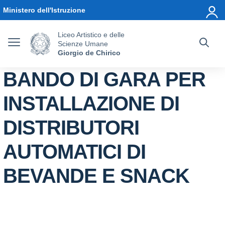
Vai ai contenuti
Vai al menu di navigazione
Vai al footer
Ministero dell'Istruzione
Liceo Artistico e delle
Scienze Umane
Giorgio de Chirico
BANDO DI GARA PER
INSTALLAZIONE DI
DISTRIBUTORI
AUTOMATICI DI
BEVANDE E SNACK