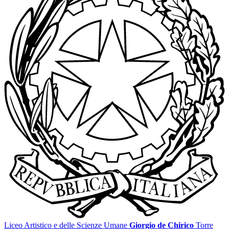
Liceo Artistico e delle Scienze Umane
Giorgio de Chirico
Torre