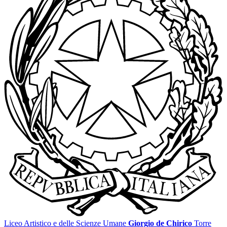
Liceo Artistico e delle Scienze Umane
Giorgio de Chirico
Torre