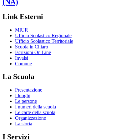
(NA)
Link Esterni
MIUR
Ufficio Scolastico Regionale
Ufficio Scolastico Territoriale
Scuola in Chiaro
Iscrizioni On Line
Invalsi
Comune
La Scuola
Presentazione
I luoghi
Le persone
I numeri della scuola
Le carte della scuola
Organizzazione
La storia
I Servizi