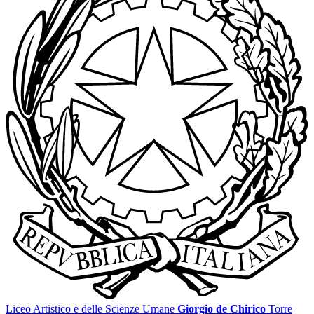
Liceo Artistico e delle Scienze Umane
Giorgio de Chirico
Torre