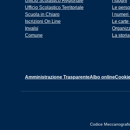
Ufficio Scolastico Regionale
I luoghi
Ufficio Scolastico Territoriale
Le pers
Scuola in Chiaro
I numeri
Iscrizioni On Line
Le carte
Invalsi
Organiz
Comune
La storia
Amministrazione Trasparente
Albo online
Cookie
Codice Meccanografi