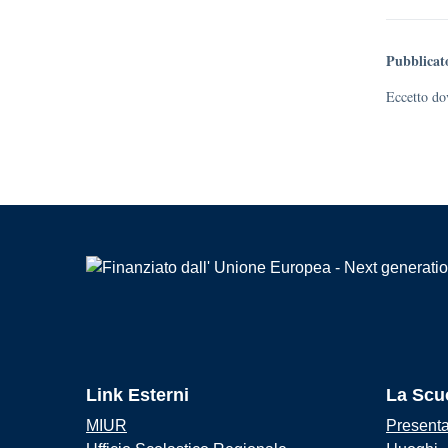
Pubblicat
Eccetto dov
Link Esterni
La Scu
MIUR
Present