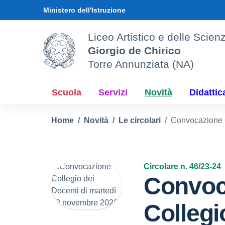
Vai ai contenuti
Vai al menu di navigazione
Vai al footer
Ministero dell'Istruzione
Liceo Artistico e delle Sci
Giorgio de Chirico
Torre Annunziata (NA)
Scuola
Servizi
Novità
Didattic
Home
Novità
Le circolari
Convocazione C
Circolare n. 46/23-24
Convoc
Collegi