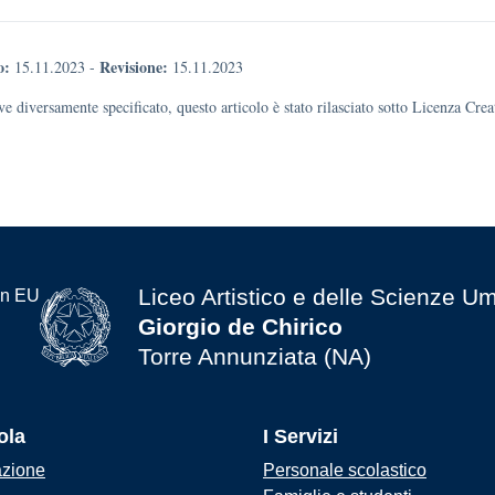
o:
Revisione:
15.11.2023
-
15.11.2023
e diversamente specificato, questo articolo è stato rilasciato sotto Licenza Cr
Liceo Artistico e delle Scienze U
Giorgio de Chirico
Torre Annunziata (NA)
ola
I Servizi
azione
Personale scolastico