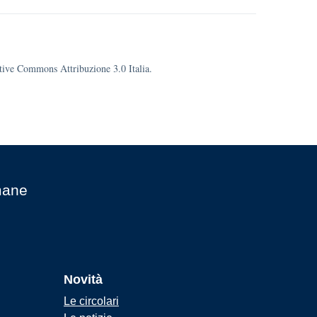
eative Commons Attribuzione 3.0 Italia.
mane
Novità
Le circolari