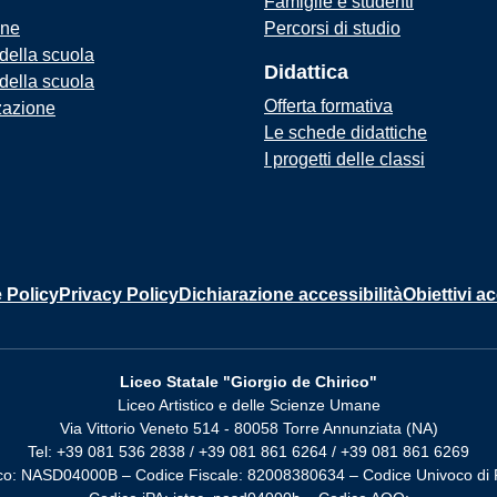
Famiglie e studenti
one
Percorsi di studio
 della scuola
Didattica
 della scuola
Offerta formativa
zazione
Le schede didattiche
I progetti delle classi
 Policy
Privacy Policy
Dichiarazione accessibilità
Obiettivi ac
Liceo Statale "Giorgio de Chirico"
Liceo Artistico e delle Scienze Umane
Via Vittorio Veneto 514 - 80058 Torre Annunziata (NA)
Tel: +39 081 536 2838 / +39 081 861 6264 / +39 081 861 6269
co: NASD04000B – Codice Fiscale: 82008380634 – Codice Univoco di 