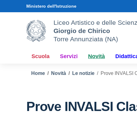
Vai ai contenuti
Vai al menu di navigazione
Vai al footer
Ministero dell'Istruzione
Liceo Artistico e delle Sci
Giorgio de Chirico
Torre Annunziata (NA)
Scuola
Servizi
Novità
Didattic
Home
Novità
Le notizie
Prove INVALSI C
Prove INVALSI Cla