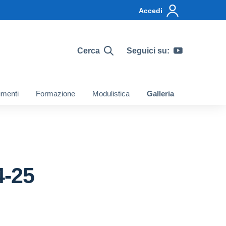
Accedi
Cerca
Seguici su:
menti
Formazione
Modulistica
Galleria
4-25