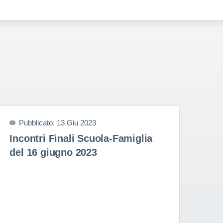
Pubblicato: 13 Giu 2023
P
Incontri Finali Scuola-Famiglia
Pr
del 16 giugno 2023
9 
Prem
nell
Stud
Rota