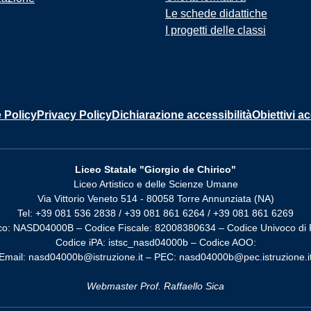
Le schede didattiche
I progetti delle classi
 Policy
Privacy Policy
Dichiarazione accessibilità
Obiettivi ac
Liceo Statale "Giorgio de Chirico"
Liceo Artistico e delle Scienze Umane
Via Vittorio Veneto 514 - 80058 Torre Annunziata (NA)
Tel: +39 081 536 2838 / +39 081 861 6264 / +39 081 861 6269
co: NASD04000B – Codice Fiscale: 82008380634 – Codice Univoco di 
Codice iPA: istsc_nasd04000b – Codice AOO:
Email: nasd04000b@istruzione.it – PEC: nasd04000b@pec.istruzione.i
Webmaster Prof. Raffaello Sica