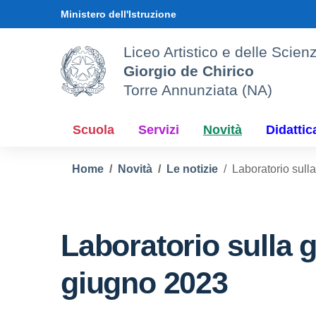
Vai ai contenuti
Vai al menu di navigazione
Vai al footer
Ministero dell'Istruzione
Liceo Artistico e delle Sci
Giorgio de Chirico
Torre Annunziata (NA)
Scuola
Servizi
Novità
Didattic
Home
Novità
Le notizie
Laboratorio sulla
Laboratorio sulla g
giugno 2023