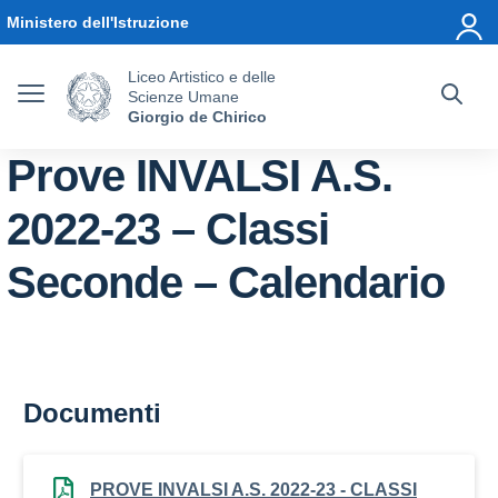
Vai ai contenuti
Vai al menu di navigazione
Vai al footer
Ministero dell'Istruzione
Liceo Artistico e delle
Scienze Umane
Giorgio de Chirico
Prove INVALSI A.S.
2022-23 – Classi
Seconde – Calendario
Documenti
PROVE INVALSI A.S. 2022-23 - CLASSI