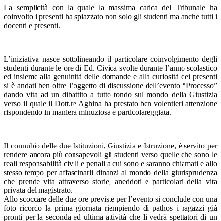
La semplicità con la quale la massima carica del Tribunale ha
coinvolto i presenti ha spiazzato non solo gli studenti ma anche tutti i
docenti e presenti.
L’iniziativa nasce sottolineando il particolare coinvolgimento degli
studenti durante le ore di Ed. Civica svolte durante l’anno scolastico
ed insieme alla genuinità delle domande e alla curiosità dei presenti
si è andati ben oltre l’oggetto di discussione dell’evento “Processo”
dando vita ad un dibattito a tutto tondo sul mondo della Giustizia
verso il quale il Dott.re Aghina ha prestato ben volentieri attenzione
rispondendo in maniera minuziosa e particolareggiata.
Il connubio delle due Istituzioni, Giustizia e Istruzione, è servito per
rendere ancora più consapevoli gli studenti verso quelle che sono le
reali responsabilità civili e penali a cui sono e saranno chiamati e allo
stesso tempo per affascinarli dinanzi al mondo della giurisprudenza
che prende vita attraverso storie, aneddoti e particolari della vita
privata del magistrato.
Allo scoccare delle due ore previste per l’evento si conclude con una
foto ricordo la prima giornata riempiendo di pathos i ragazzi già
pronti per la seconda ed ultima attività che li vedrà spettatori di un