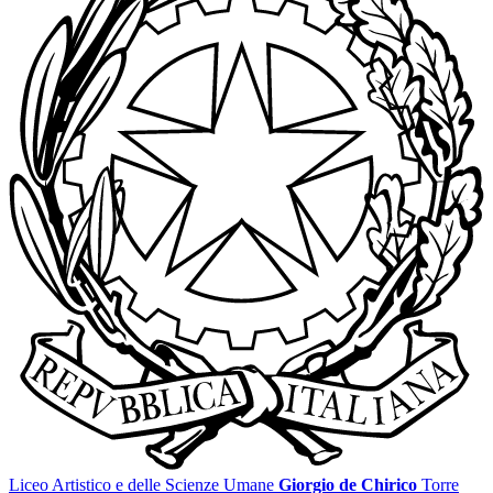
Liceo Artistico e delle Scienze Umane
Giorgio de Chirico
Torre