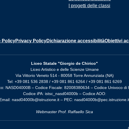
I progetti delle classi
 Policy
Privacy Policy
Dichiarazione accessibilità
Obiettivi ac
Liceo Statale "Giorgio de Chirico"
Liceo Artistico e delle Scienze Umane
Via Vittorio Veneto 514 - 80058 Torre Annunziata (NA)
Tel: +39 081 536 2838 / +39 081 861 6264 / +39 081 861 6269
co: NASD04000B – Codice Fiscale: 82008380634 – Codice Univoco di 
Codice iPA: istsc_nasd04000b – Codice AOO:
Email: nasd04000b@istruzione.it – PEC: nasd04000b@pec.istruzione.i
Webmaster Prof. Raffaello Sica