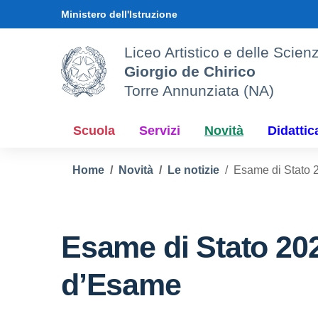
Vai ai contenuti
Vai al menu di navigazione
Vai al footer
Ministero dell'Istruzione
Liceo Artistico e delle Sci
Giorgio de Chirico
Torre Annunziata (NA)
Scuola
Servizi
Novità
Didattic
Home
Novità
Le notizie
Esame di Stato 
Esame di Stato 20
d’Esame