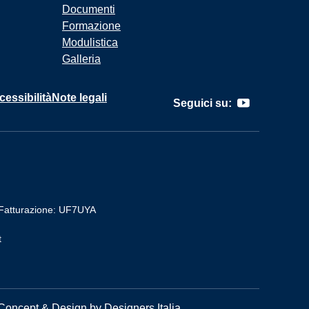
Documenti
Formazione
Modulistica
Galleria
cessibilità
Note legali
Seguici su:
Fatturazione: UF7UYA
t
Concept & Design by Designers Italia