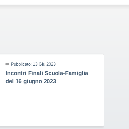
Pubblicato: 13 Giu 2023
P
Incontri Finali Scuola-Famiglia
Pr
del 16 giugno 2023
9 
Prem
nell
Stud
Rota