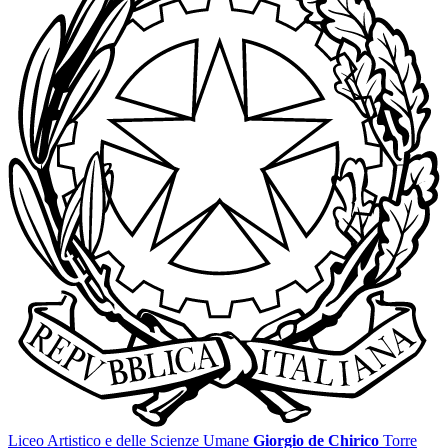
Liceo Artistico e delle Scienze Umane
Giorgio de Chirico
Torre