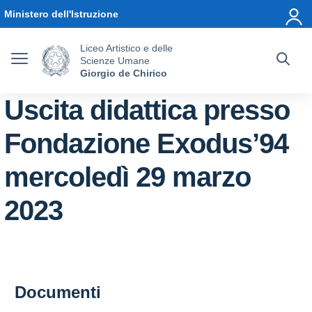
Vai ai contenuti
Vai al menu di navigazione
Vai al footer
Ministero dell'Istruzione
Liceo Artistico e delle
Scienze Umane
Giorgio de Chirico
Uscita didattica presso
Fondazione Exodus’94
mercoledì 29 marzo
2023
Documenti