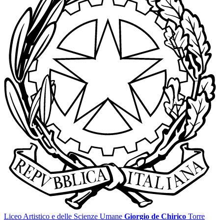
Liceo Artistico e delle Scienze Umane
Giorgio de Chirico
Torre