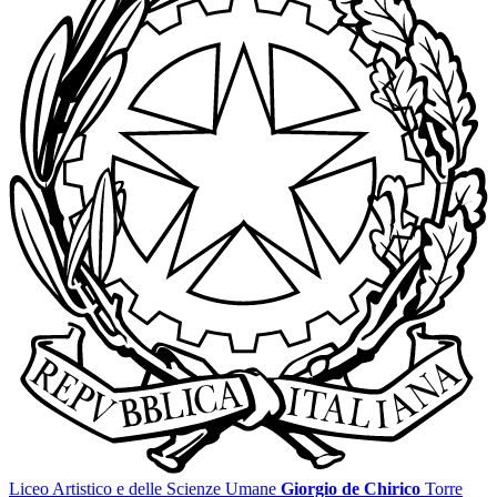
Liceo Artistico e delle Scienze Umane
Giorgio de Chirico
Torre