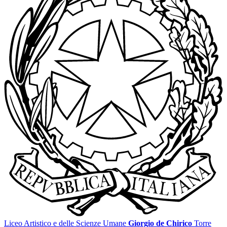
Liceo Artistico e delle Scienze Umane
Giorgio de Chirico
Torre