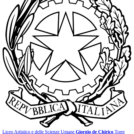
Liceo Artistico e delle Scienze Umane
Giorgio de Chirico
Torre