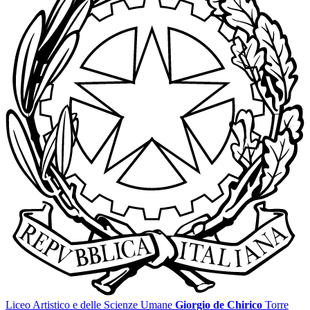
Liceo Artistico e delle Scienze Umane
Giorgio de Chirico
Torre