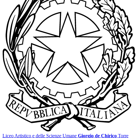
Liceo Artistico e delle Scienze Umane
Giorgio de Chirico
Torre