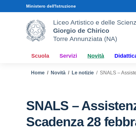
Vai ai contenuti
Vai al menu di navigazione
Vai al footer
Ministero dell'Istruzione
Liceo Artistico e delle Sci
Giorgio de Chirico
Torre Annunziata (NA)
Scuola
Servizi
Novità
Didattic
Home
Novità
Le notizie
SNALS – Assiste
SNALS – Assistenz
Scadenza 28 febbr