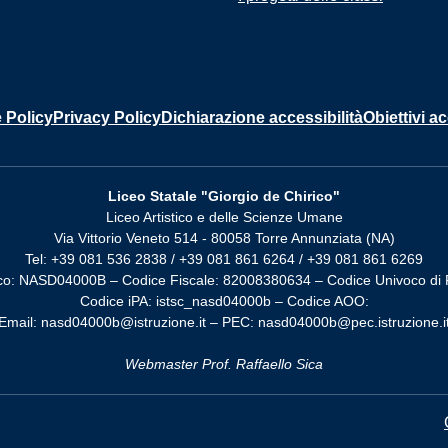
 Policy
Privacy Policy
Dichiarazione accessibilità
Obiettivi ac
Liceo Statale "Giorgio de Chirico"
Liceo Artistico e delle Scienze Umane
Via Vittorio Veneto 514 - 80058 Torre Annunziata (NA)
Tel: +39 081 536 2838 / +39 081 861 6264 / +39 081 861 6269
co: NASD04000B – Codice Fiscale: 82008380634 – Codice Univoco di 
Codice iPA: istsc_nasd04000b – Codice AOO:
Email: nasd04000b@istruzione.it – PEC: nasd04000b@pec.istruzione.i
Webmaster Prof. Raffaello Sica