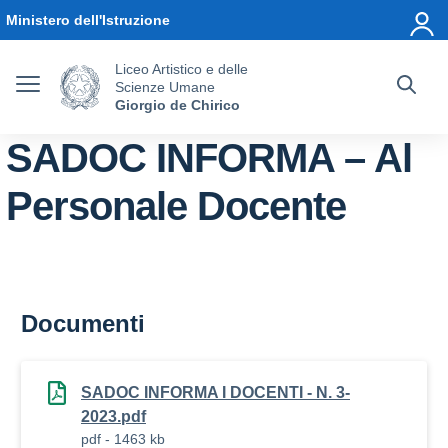
Vai ai contenuti
Vai al menu di navigazione
Vai al footer
Ministero dell'Istruzione
Liceo Artistico e delle
Scienze Umane
Giorgio de Chirico
SADOC INFORMA – Al
Personale Docente
Documenti
SADOC INFORMA I DOCENTI - N. 3-
2023.pdf
pdf - 1463 kb