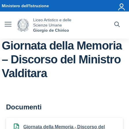
Vai ai contenuti
Vai al menu di navigazione
Vai al footer
Ministero dell'Istruzione
Liceo Artistico e delle
Scienze Umane
Giorgio de Chirico
Giornata della Memoria
– Discorso del Ministro
Valditara
Documenti
Giornata della Memoria - Discorso del