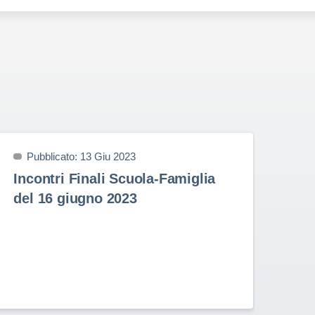
Pubblicato: 13 Giu 2023
P
Incontri Finali Scuola-Famiglia
Pr
del 16 giugno 2023
9 
Prem
nell
Stud
Rota