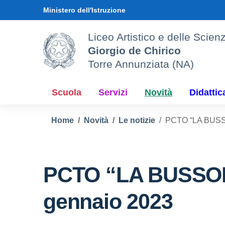
Vai ai contenuti
Vai al menu di navigazione
Vai al footer
Ministero dell'Istruzione
Liceo Artistico e delle Sci
Giorgio de Chirico
Torre Annunziata (NA)
Scuola
Servizi
Novità
Didattic
Home
Novità
Le notizie
PCTO “LA BUSSOL
PCTO “LA BUSSOLA” 
gennaio 2023