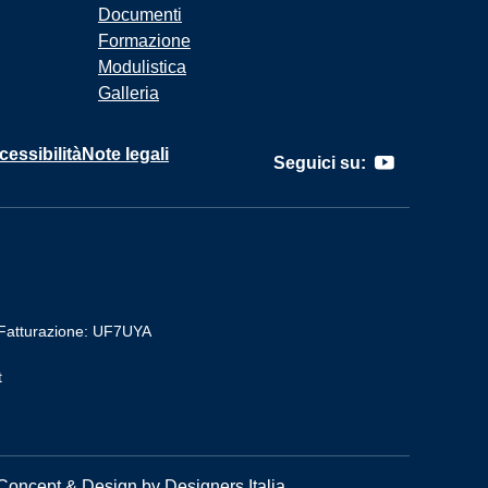
Documenti
Formazione
Modulistica
Galleria
cessibilità
Note legali
Seguici su:
Fatturazione: UF7UYA
t
Concept & Design by Designers Italia