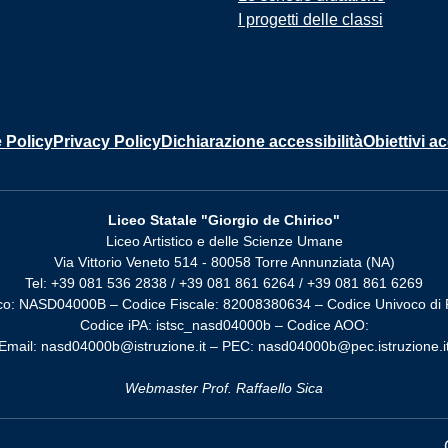
I progetti delle classi
 Policy
Privacy Policy
Dichiarazione accessibilità
Obiettivi ac
Liceo Statale "Giorgio de Chirico"
Liceo Artistico e delle Scienze Umane
Via Vittorio Veneto 514 - 80058 Torre Annunziata (NA)
Tel: +39 081 536 2838 / +39 081 861 6264 / +39 081 861 6269
co: NASD04000B – Codice Fiscale: 82008380634 – Codice Univoco di 
Codice iPA: istsc_nasd04000b – Codice AOO:
Email: nasd04000b@istruzione.it – PEC: nasd04000b@pec.istruzione.i
Webmaster Prof. Raffaello Sica