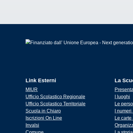
Link Esterni
La Scu
MIUR
Present
Ufficio Scolastico Regionale
I luoghi
Ufficio Scolastico Territoriale
Le pers
Scuola in Chiaro
I numeri
Iscrizioni On Line
Le carte
Invalsi
Organiz
Comune
La storia