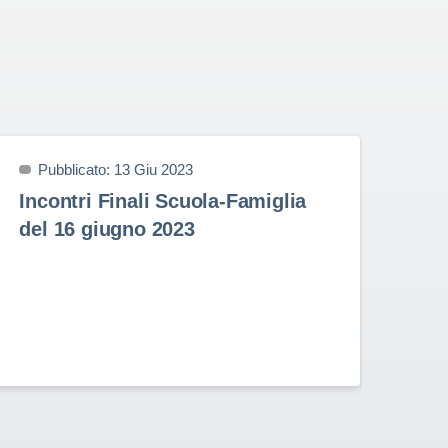
Pubblicato: 13 Giu 2023
P
Incontri Finali Scuola-Famiglia
Pr
del 16 giugno 2023
9 
Prem
nell
Stud
Rota