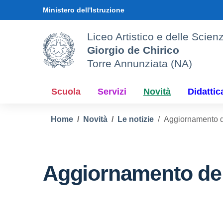
Vai ai contenuti
Vai al menu di navigazione
Vai al footer
Ministero dell'Istruzione
Liceo Artistico e delle Sci
Giorgio de Chirico
Torre Annunziata (NA)
Scuola
Servizi
Novità
Didattic
Home
Novità
Le notizie
Aggiornamento de
Aggiornamento del 