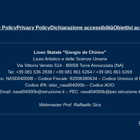
 Policy
Privacy Policy
Dichiarazione accessibilità
Obiettivi ac
Liceo Statale "Giorgio de Chirico"
Liceo Artistico e delle Scienze Umane
Via Vittorio Veneto 514 - 80058 Torre Annunziata (NA)
Tel: +39 081 536 2838 / +39 081 861 6264 / +39 081 861 6269
co: NASD04000B – Codice Fiscale: 82008380634 – Codice Univoco di 
Codice iPA: istsc_nasd04000b – Codice AOO:
Email: nasd04000b@istruzione.it – PEC: nasd04000b@pec.istruzione.i
Webmaster Prof. Raffaello Sica