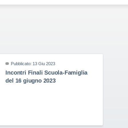
Pubblicato: 13 Giu 2023
P
Incontri Finali Scuola-Famiglia
Pr
del 16 giugno 2023
9 
Prem
nell
Stud
Rota