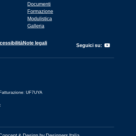
Documenti
Formazione
Modulistica
Galleria
cessibilità
Note legali
Seguici su:
Fatturazione: UF7UYA
t
Concept & Design by Designers Italia