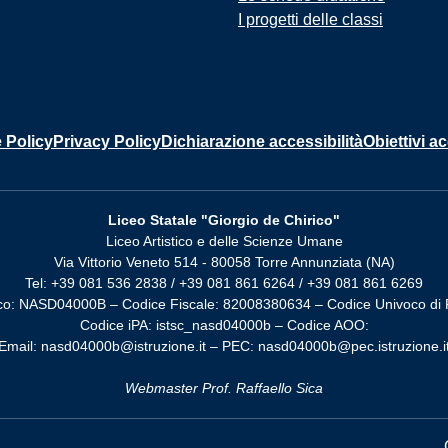
I progetti delle classi
 Policy
Privacy Policy
Dichiarazione accessibilità
Obiettivi ac
Liceo Statale "Giorgio de Chirico"
Liceo Artistico e delle Scienze Umane
Via Vittorio Veneto 514 - 80058 Torre Annunziata (NA)
Tel: +39 081 536 2838 / +39 081 861 6264 / +39 081 861 6269
co: NASD04000B – Codice Fiscale: 82008380634 – Codice Univoco di 
Codice iPA: istsc_nasd04000b – Codice AOO:
Email: nasd04000b@istruzione.it – PEC: nasd04000b@pec.istruzione.i
Webmaster Prof. Raffaello Sica