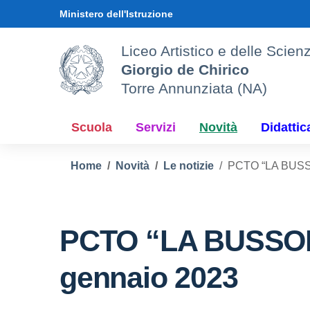
Vai ai contenuti
Vai al menu di navigazione
Vai al footer
Ministero dell'Istruzione
Liceo Artistico e delle Sci
Giorgio de Chirico
Torre Annunziata (NA)
Scuola
Servizi
Novità
Didattic
Home
Novità
Le notizie
PCTO “LA BUSSOL
PCTO “LA BUSSOLA” 
gennaio 2023