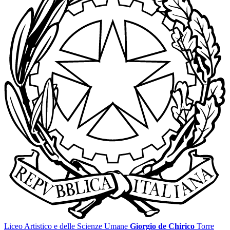
Liceo Artistico e delle Scienze Umane
Giorgio de Chirico
Torre