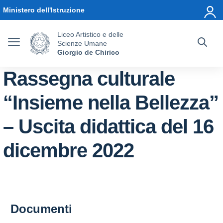
Vai ai contenuti
Vai al menu di navigazione
Vai al footer
Ministero dell'Istruzione
Liceo Artistico e delle
Scienze Umane
Giorgio de Chirico
Rassegna culturale
“Insieme nella Bellezza”
– Uscita didattica del 16
dicembre 2022
Documenti