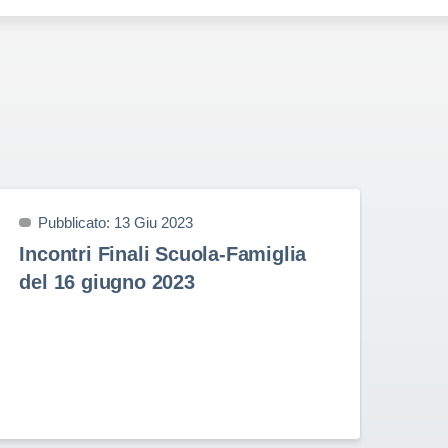
Pubblicato: 13 Giu 2023
P
Incontri Finali Scuola-Famiglia
Pr
del 16 giugno 2023
9 
Prem
nell
Stud
Rota