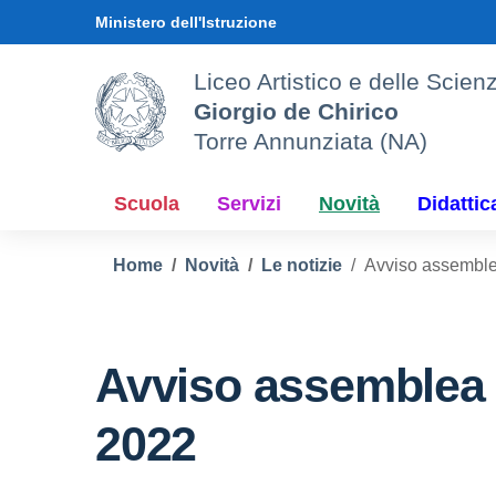
Vai ai contenuti
Vai al menu di navigazione
Vai al footer
Ministero dell'Istruzione
Liceo Artistico e delle Sci
Giorgio de Chirico
Torre Annunziata (NA)
Scuola
Servizi
Novità
Didattic
Home
Novità
Le notizie
Avviso assemblea
Avviso assemblea d
2022