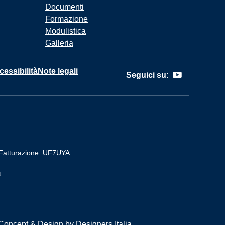
Documenti
Formazione
Modulistica
Galleria
cessibilità
Note legali
Seguici su:
Fatturazione: UF7UYA
t
Concept & Design by Designers Italia