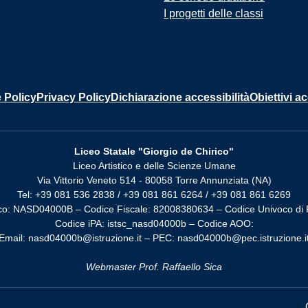
I progetti delle classi
 Policy
Privacy Policy
Dichiarazione accessibilità
Obiettivi ac
Liceo Statale "Giorgio de Chirico"
Liceo Artistico e delle Scienze Umane
Via Vittorio Veneto 514 - 80058 Torre Annunziata (NA)
Tel: +39 081 536 2838 / +39 081 861 6264 / +39 081 861 6269
co: NASD04000B – Codice Fiscale: 82008380634 – Codice Univoco di 
Codice iPA: istsc_nasd04000b – Codice AOO:
Email: nasd04000b@istruzione.it – PEC: nasd04000b@pec.istruzione.i
Webmaster Prof. Raffaello Sica