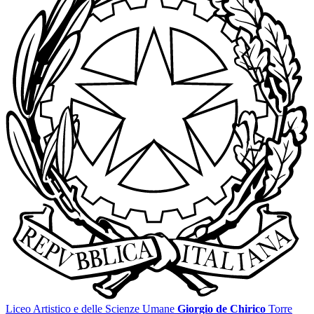
Liceo Artistico e delle Scienze Umane
Giorgio de Chirico
Torre