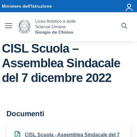
Vai ai contenuti
Vai al menu di navigazione
Vai al footer
Ministero dell'Istruzione
Liceo Artistico e delle
Scienze Umane
Giorgio de Chirico
CISL Scuola –
Assemblea Sindacale
del 7 dicembre 2022
Documenti
CISL Scuola - Assemblea Sindacale del 7