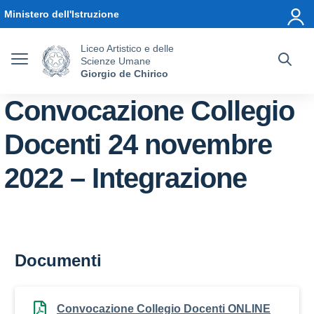
Vai ai contenuti
Vai al menu di navigazione
Vai al footer
Ministero dell'Istruzione
Liceo Artistico e delle
Scienze Umane
Giorgio de Chirico
Convocazione Collegio
Docenti 24 novembre
2022 – Integrazione
Documenti
Convocazione Collegio Docenti ONLINE