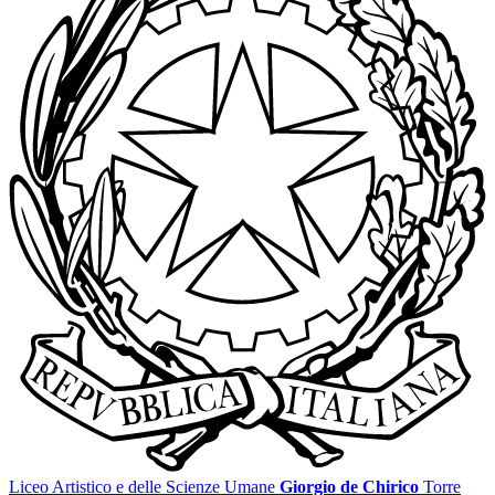
Liceo Artistico e delle Scienze Umane
Giorgio de Chirico
Torre