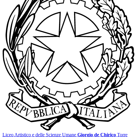
Liceo Artistico e delle Scienze Umane
Giorgio de Chirico
Torre