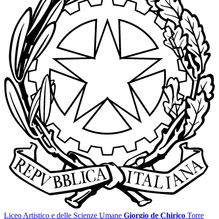
Liceo Artistico e delle Scienze Umane
Giorgio de Chirico
Torre