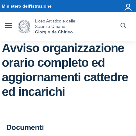
Vai ai contenuti
Vai al menu di navigazione
Vai al footer
Ministero dell'Istruzione
Liceo Artistico e delle
Scienze Umane
Giorgio de Chirico
Avviso organizzazione
orario completo ed
aggiornamenti cattedre
ed incarichi
Documenti