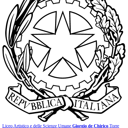
Liceo Artistico e delle Scienze Umane
Giorgio de Chirico
Torre