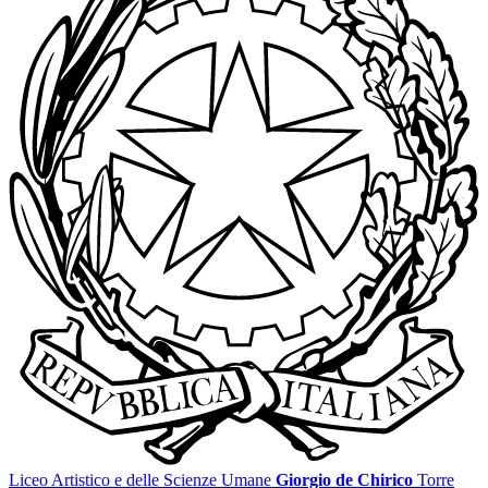
Liceo Artistico e delle Scienze Umane
Giorgio de Chirico
Torre