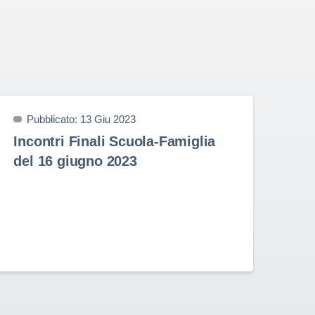
Pubblicato: 13 Giu 2023
P
Incontri Finali Scuola-Famiglia
Pr
del 16 giugno 2023
9 
Prem
nell
Stud
Rota