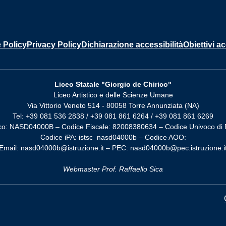
 Policy
Privacy Policy
Dichiarazione accessibilità
Obiettivi ac
Liceo Statale "Giorgio de Chirico"
Liceo Artistico e delle Scienze Umane
Via Vittorio Veneto 514 - 80058 Torre Annunziata (NA)
Tel: +39 081 536 2838 / +39 081 861 6264 / +39 081 861 6269
co: NASD04000B – Codice Fiscale: 82008380634 – Codice Univoco di 
Codice iPA: istsc_nasd04000b – Codice AOO:
Email: nasd04000b@istruzione.it – PEC: nasd04000b@pec.istruzione.i
Webmaster Prof. Raffaello Sica