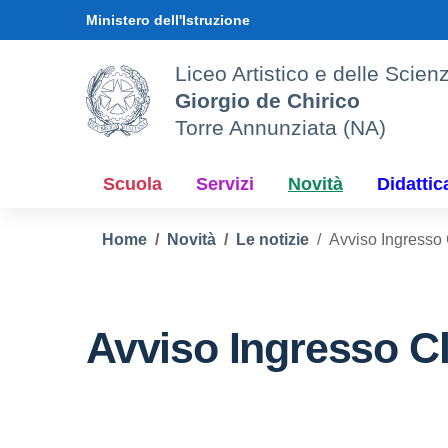
Vai ai contenuti
Vai al menu di navigazione
Vai al footer
Ministero dell'Istruzione
Liceo Artistico e delle Sci
Giorgio de Chirico
Torre Annunziata (NA)
Scuola
Servizi
Novità
Didattic
Home
Novità
Le notizie
Avviso Ingresso 
Avviso Ingresso Cl