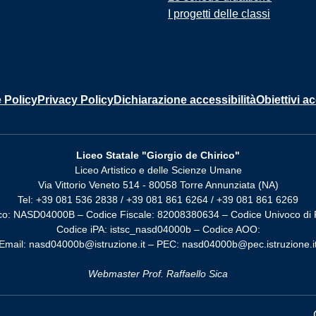
I progetti delle classi
 Policy
Privacy Policy
Dichiarazione accessibilità
Obiettivi ac
Liceo Statale "Giorgio de Chirico"
Liceo Artistico e delle Scienze Umane
Via Vittorio Veneto 514 - 80058 Torre Annunziata (NA)
Tel: +39 081 536 2838 / +39 081 861 6264 / +39 081 861 6269
co: NASD04000B – Codice Fiscale: 82008380634 – Codice Univoco di 
Codice iPA: istsc_nasd04000b – Codice AOO:
Email: nasd04000b@istruzione.it – PEC: nasd04000b@pec.istruzione.i
Webmaster Prof. Raffaello Sica