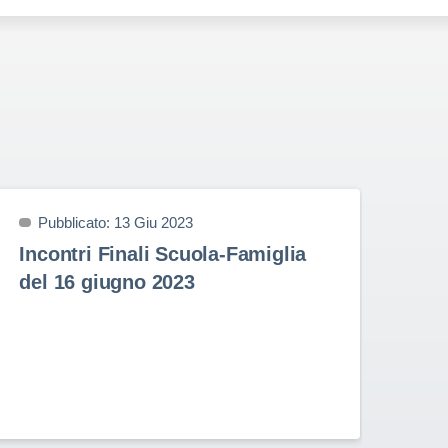
Pubblicato: 13 Giu 2023
P
Incontri Finali Scuola-Famiglia
Pr
del 16 giugno 2023
9 
Prem
nell
Stud
Rota