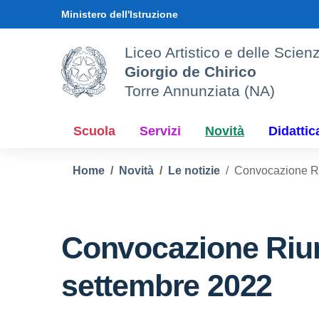
Vai ai contenuti
Vai al menu di navigazione
Vai al footer
Ministero dell'Istruzione
Liceo Artistico e delle Sci
Giorgio de Chirico
Torre Annunziata (NA)
Scuola
Servizi
Novità
Didattic
Home
Novità
Le notizie
Convocazione Riu
Convocazione Riuni
settembre 2022