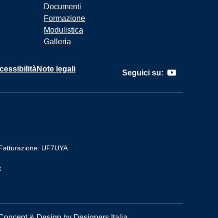
Documenti
Formazione
Modulistica
Galleria
cessibilità
Note legali
Seguici su:
Fatturazione: UF7UYA
t
Concept & Design by Designers Italia