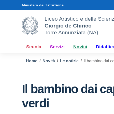
Vai ai contenuti
Vai al menu di navigazione
Vai al footer
Ministero dell'Istruzione
Liceo Artistico e delle Sci
Giorgio de Chirico
Torre Annunziata (NA)
Scuola
Servizi
Novità
Didattic
Home
Novità
Le notizie
Il bambino dai ca
Il bambino dai cap
verdi