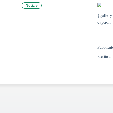
Notizie
{gallery
caption_
Pubblicat
Eccetto dov