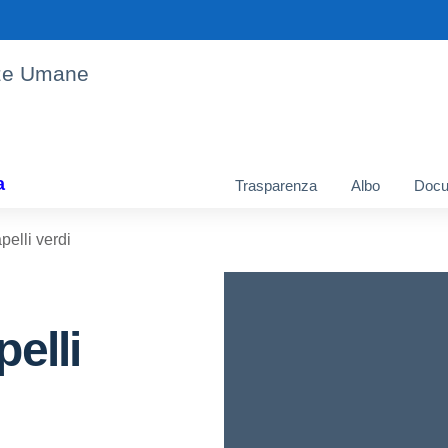
enze Umane
a
Trasparenza
Albo
Docu
pelli verdi
elli