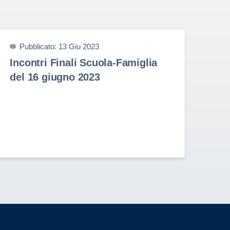
Pubblicato: 13 Giu 2023
P
Incontri Finali Scuola-Famiglia
Pr
del 16 giugno 2023
9 
Prem
nell
Stud
Rota