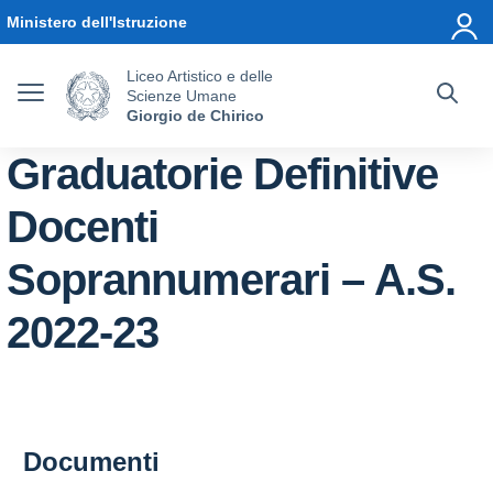
Vai ai contenuti
Vai al menu di navigazione
Vai al footer
Ministero dell'Istruzione
Liceo Artistico e delle
Scienze Umane
Giorgio de Chirico
Graduatorie Definitive
Docenti
Soprannumerari – A.S.
2022-23
Documenti