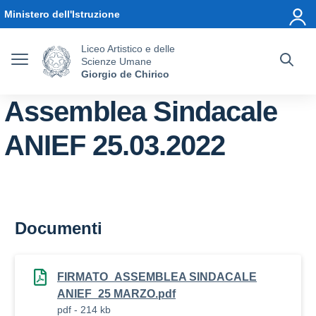
Vai ai contenuti
Vai al menu di navigazione
Vai al footer
Ministero dell'Istruzione
Liceo Artistico e delle
Scienze Umane
Giorgio de Chirico
Assemblea Sindacale
ANIEF 25.03.2022
Documenti
FIRMATO_ASSEMBLEA SINDACALE
ANIEF_25 MARZO.pdf
pdf - 214 kb