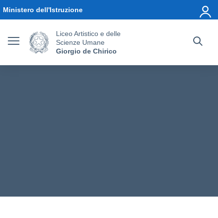
Vai ai contenuti
Vai al menu di navigazione
Vai al footer
Ministero dell'Istruzione
Liceo Artistico e delle
Scienze Umane
Giorgio de Chirico