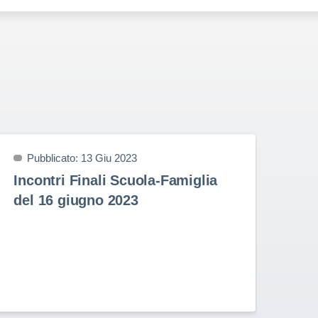
Pubblicato: 13 Giu 2023
P
Incontri Finali Scuola-Famiglia
Pr
del 16 giugno 2023
9 
Prem
nell
Stud
Rota