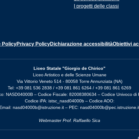
I progetti delle classi
 Policy
Privacy Policy
Dichiarazione accessibilità
Obiettivi ac
Liceo Statale "Giorgio de Chirico"
Liceo Artistico e delle Scienze Umane
Via Vittorio Veneto 514 - 80058 Torre Annunziata (NA)
Tel: +39 081 536 2838 / +39 081 861 6264 / +39 081 861 6269
co: NASD04000B – Codice Fiscale: 82008380634 – Codice Univoco di 
Codice iPA: istsc_nasd04000b – Codice AOO:
Email: nasd04000b@istruzione.it – PEC: nasd04000b@pec.istruzione.i
Webmaster Prof. Raffaello Sica