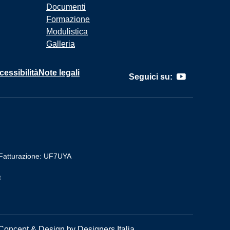
Documenti
Formazione
Modulistica
Galleria
cessibilità
Note legali
Seguici su:
Fatturazione: UF7UYA
t
Concept & Design by Designers Italia