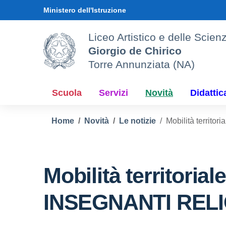
Vai ai contenuti
Vai al menu di navigazione
Vai al footer
Ministero dell'Istruzione
Liceo Artistico e delle Sci
Giorgio de Chirico
Torre Annunziata (NA)
Scuola
Servizi
Novità
Didattic
Home
Novità
Le notizie
Mobilità territ
Mobilità territoria
INSEGNANTI RELI