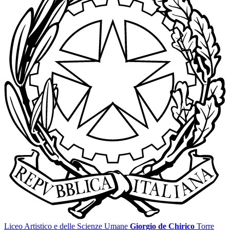
Liceo Artistico e delle Scienze Umane
Giorgio de Chirico
Torre