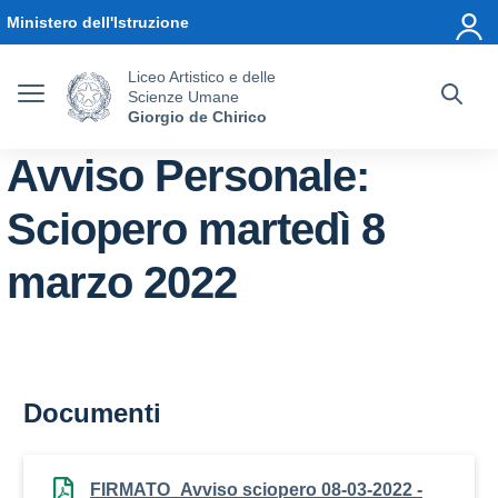
Vai ai contenuti
Vai al menu di navigazione
Vai al footer
Ministero dell'Istruzione
Liceo Artistico e delle
Scienze Umane
Giorgio de Chirico
Avviso Personale:
Sciopero martedì 8
marzo 2022
Documenti
FIRMATO_Avviso sciopero 08-03-2022 -