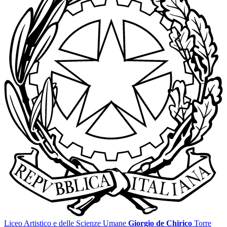
Liceo Artistico e delle Scienze Umane
Giorgio de Chirico
Torre