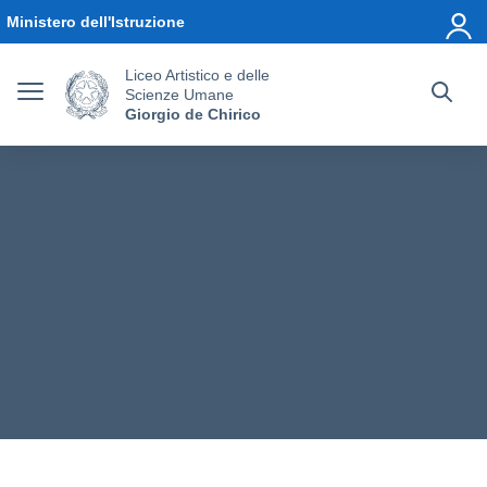
Vai ai contenuti
Vai al menu di navigazione
Vai al footer
Ministero dell'Istruzione
Liceo Artistico e delle
Scienze Umane
Giorgio de Chirico